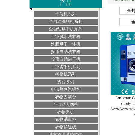
产品
全
干洗机系列
全自动洗脱机系列
全自动烘干机系列
工业脱水洗衣机
洗脱烘干一体机
投币自助洗衣机
投币自助烘干机
工业烫平机系列
折叠机系列
烫台系列
电加热蒸汽锅炉
衣物去渍台
Fatal error: C
smarty_mo
全自动人像机
/www/wwwroot/e
衣物夹机
衣物消毒柜
衣物输送线
洗衣管理系统软件