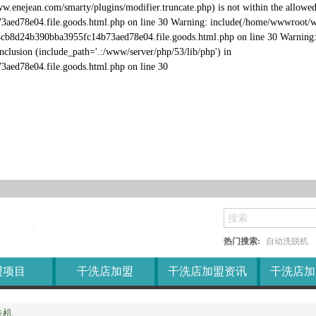
培训
ww.enejean.com/smarty/plugins/modifier.truncate.php) is not within the allow
78e04.file.goods.html.php on line 30 Warning: include(/home/wwwroot/www.e
X
支持
cb8d24b390bba3955fc14b73aed78e04.file.goods.html.php on line 30 Warning: 
clusion (include_path='.:/www/server/php/53/lib/php') in
店加盟
加盟条件
ed78e04.file.goods.html.php on line 30
衣馆加盟
加盟答疑
X
修鞋加盟
区域代理
护理加盟
干洗店加盟新闻
衣阁加盟
品牌
干洗店加盟行业资讯
衣店加盟
售后服务
洗涤设备
衣房加盟
加盟培训
干洗店加盟常识
热门搜索:
自动洗脱机
盟项目
干洗店加盟
干洗店加盟资讯
干洗店加
洗机