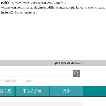
ed path(s): (/www/wwwroot/enejean.com/:/tmp/) in
nejean.com/smarty/plugins/modifier.truncate.php): failed to open stream:
include(): Failed opening
X
伊耐净简介
发展历程
资质荣誉
公司架构
咨询热线:400-678-6277
企业文化
公司风采
中小型洗脱机
干一体机
盟方案
干洗机价格
品牌