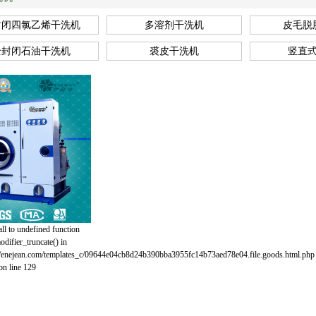
封闭四氯乙烯干洗机
多溶剂干洗机
皮毛脱
全封闭石油干洗机
裘皮干洗机
竖直
all to undefined function
difier_truncate() in
nejean.com/templates_c/09644e04cb8d24b390bba3955fc14b73aed78e04.file.goods.html.php
on line 129