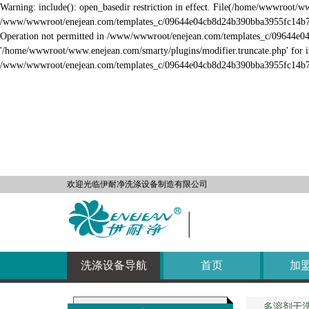
Warning: include(): open_basedir restriction in effect. File(/home/wwwroot/w
/www/wwwroot/enejean.com/templates_c/09644e04cb8d24b390bba3955fc14b73aed
Operation not permitted in /www/wwwroot/enejean.com/templates_c/09644e04
'/home/wwwroot/www.enejean.com/smarty/plugins/modifier.truncate.php' for in
干洗
/www/wwwroot/enejean.com/templates_c/09644e04cb8d24b390bba3955fc14b73a
云洗
洗鞋
皮革
自助洗
欢迎光临伊耐净洗涤设备制造有限公司
自助洗
自助洗
洗涤设备导航
首页
加
多溶剂干