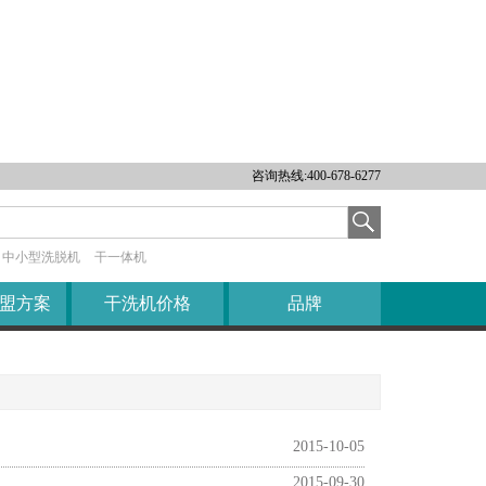
伊耐净简介
发展历程
资质荣誉
公司架构
咨询热线:400-678-6277
企业文化
公司风采
中小型洗脱机
干一体机
盟方案
干洗机价格
品牌
2015-10-05
2015-09-30