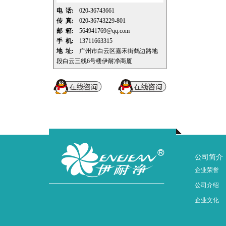
电 话:
020-36743661
传 真:
020-36743229-801
邮 箱:
564941769@qq.com
手 机:
13711663315
地 址:
广州市白云区嘉禾街鹤边路地
段白云三线6号楼伊耐净商厦
公司简介
企业荣誉
公司介绍
企业文化