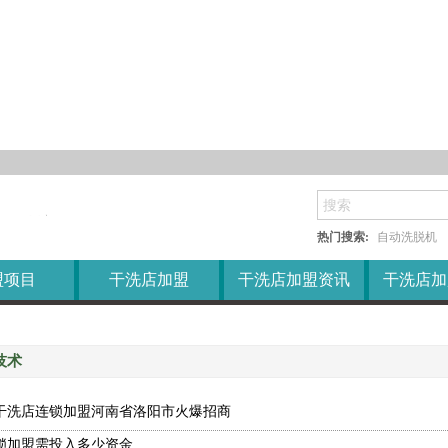
衣馆加盟
加盟答疑
X
修鞋加盟
区域代理
护理加盟
干洗店加盟新闻
衣阁加盟
品牌
干洗店加盟行业资讯
衣店加盟
售后服务
洗涤设备
衣房加盟
加盟培训
干洗店加盟常识
热门搜索:
自动洗脱机
盟项目
干洗店加盟
干洗店加盟资讯
干洗店加
技术
干洗店连锁加盟河南省洛阳市火爆招商
锁加盟需投入多少资金