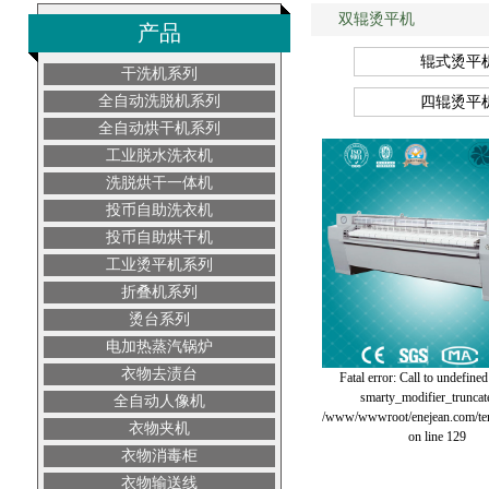
双辊烫平机
产品
辊式烫平
干洗机系列
全自动洗脱机系列
四辊烫平
全自动烘干机系列
工业脱水洗衣机
洗脱烘干一体机
投币自助洗衣机
投币自助烘干机
工业烫平机系列
折叠机系列
烫台系列
电加热蒸汽锅炉
衣物去渍台
Fatal error: Call to undefined
smarty_modifier_truncate
全自动人像机
/www/wwwroot/enejean.com/tem
衣物夹机
on line 129
衣物消毒柜
衣物输送线