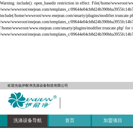
Warning: include(): open_basedir restriction in effect. File(/home/wwwroot/w
/www/wwwroot/enejean.com/templates_c/09644e04cb8d24b390bba3955fc14b73a
include(/home/wwwroot/www.enejean.com/smarty/plugins/modifier.truncate.php)
X
/www/wwwroot/enejean.com/templates_c/09644e04cb8d24b390bba3955fc14b73aed
'/home/wwwroot/www.enejean.com/smarty/plugins/modifier.truncate.php' for in
干洗店加盟
/www/wwwroot/enejean.com/templates_c/09644e04cb8d24b390bba3955fc14b73a
云洗衣馆加盟
洗鞋修鞋加盟
皮革护理加盟
自助洗衣阁加盟
欢迎光临伊耐净洗涤设备制造有限公司
自助洗衣店加盟
自助洗衣房加盟
洗涤设备导航
首页
加盟项目