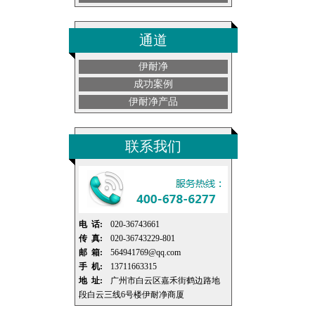
通道
伊耐净
成功案例
伊耐净产品
联系我们
电 话:
020-36743661
传 真:
020-36743229-801
邮 箱:
564941769@qq.com
手 机:
13711663315
地 址:
广州市白云区嘉禾街鹤边路地
段白云三线6号楼伊耐净商厦