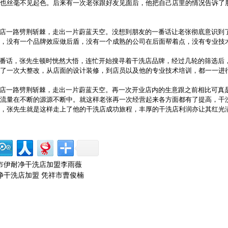
也丝毫不见起色。后来有一次老张跟好友见面后，他把自己店里的情况告诉了
店一路劈荆斩棘，走出一片蔚蓝天空。没想到朋友的一番话让老张彻底意识到
，没有一个品牌效应做后盾，没有一个成熟的公司在后面帮着点，没有专业技
番话，张先生顿时恍然大悟，连忙开始搜寻着干洗店品牌，经过几轮的筛选后
了一次大整改，从店面的设计装修，到店员以及他的专业技术培训，都一一进
店一路劈荆斩棘，走出一片蔚蓝天空。再一次开业店内的生意跟之前相比可真
流量在不断的源源不断中。就这样老张再一次经营起来各方面都有了提高，干
，张先生就是这样走上了他的干洗店成功旅程，丰厚的干洗店利润亦让其红光
市伊耐净干洗店加盟李雨薇
净干洗店加盟 凭祥市曹俊楠