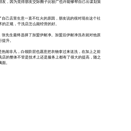
朋友，因为觉得朋友交际圈子比较广也许能够帮自己出谋划策
了自己店里生意一直不红火的原因，朋友说的很对现在这个社
术的正规，干洗店怎么能经营的好。
，张先生最终选择了加盟伊耐净。加盟后伊耐净洗衣就对他原
行提升。
是热闹非凡，白领阶层也愿意把衣物拿过来送洗，在加上之前
洗店的整体不管是技术上还是服务上都有了很大的提高，随之
满面。