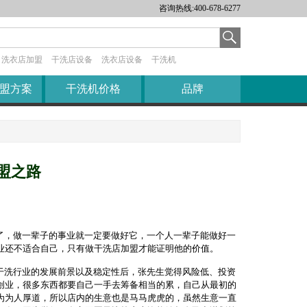
咨询热线:400-678-6277
企业文化
公司风采
洗衣店加盟
干洗店设备
洗衣店设备
干洗机
盟方案
干洗机价格
品牌
盟之路
了，做一辈子的事业就一定要做好它，一个人一辈子能做好一
业还不适合自己，只有做干洗店加盟才能证明他的价值。
干洗行业的发展前景以及稳定性后，张先生觉得风险低、投资
创业，很多东西都要自己一手去筹备相当的累，自己从最初的
为为人厚道，所以店内的生意也是马马虎虎的，虽然生意一直