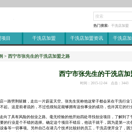
衣店加盟
售后服务
洗涤设备
衣房加盟
加盟培训
干洗店加盟常识
热门搜索:
干洗店加盟
盟项目
干洗店加盟
干洗店加盟资讯
干洗店加
例
> 西宁市张先生的干洗店加盟之路
西宁市张先生的干洗店加
时间：2015-12-04
点击：3443
店一路劈荆斩棘，走出一片蔚蓝天空。张先生笑称他这辈子都会呆在干洗行业
不起。这是前者说的，不过也很知足能够拥有这份事业的成功，也许其它的行
走向了具有风险的创业之路。毫无经验的他开始四处寻找创业项目，了解到了
要的行业是个不错的选择。确定这个项目不错后，他说干就干，因为是第一次
设备等一切事项。另外自己在请几个技术比较好的员工，干洗店便开业了，因